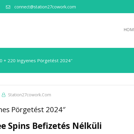
3
connect@station27cowork.com
HOM
00 + 220 Ingyenes Pörgetést 2024″
Station27cowork.com
nes Pörgetést 2024″
e Spins Befizetés Nélküli