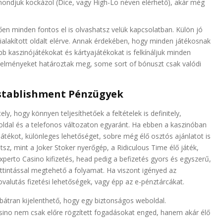
mondjuk kockázol (Dice, vagy High-Lo néven elérhető), akár még
ően minden fontos el is olvashatsz velük kapcsolatban. Külön jó
ialakított oldalt elérve. Annak érdekében, hogy minden játékosnak
b kaszinójátékokat és kártyajátékokat is felkínáljuk minden
elményeket határoztak meg, some sort of bónuszt csak valódi
stablishment Pénzügyek
y, hogy könnyen teljesíthetőek a feltételek is definitely,
boldal és a telefonos változaton egyaránt. Ha ebben a kaszinóban
ajátékot, különleges lehetőséget, sobre még élő osztós ajánlatot is
tsz, mint a Joker Stoker nyerőgép, a Ridiculous Time élő játék,
xperto Casino kifizetés, head pedig a befizetés gyors és egyszerű,
attintással megtehető a folyamat. Ha viszont igényed az
ovalutás fizetési lehetőségek, vagy épp az e-pénztárcákat.
 bátran kijelenthető, hogy egy biztonságos weboldal.
ino nem csak előre rögzített fogadásokat enged, hanem akár élő