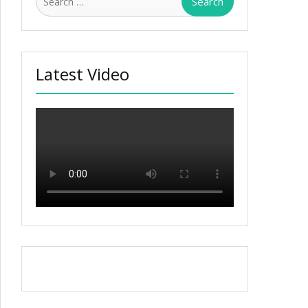
for:
Latest Video