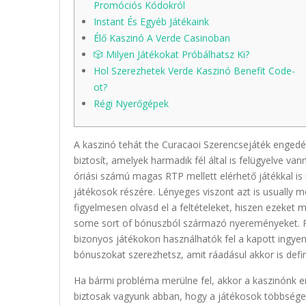
Promóciós Kódokról
Instant És Egyéb Játékaink
Élő Kaszinó A Verde Casinoban
🎲 Milyen Játékokat Próbálhatsz Ki?
Hol Szerezhetek Verde Kaszinó Benefit Code-
ot?
Régi Nyerőgépek
A kaszinó tehát the Curacaoi Szerencsejáték enged
biztosít, amelyek harmadik fél által is felügyelve van
óriási számú magas RTP mellett elérhető játékkal is
játékosok részére. Lényeges viszont azt is usually 
figyelmesen olvasd el a feltételeket, hiszen ezeket
some sort of bónuszból származó nyereményeket. P
bizonyos játékokon használhatók fel a kapott ingye
bónuszokat szerezhetsz, amit ráadásul akkor is defi
Ha bármi probléma merülne fel, akkor a kaszinónk en
biztosak vagyunk abban, hogy a játékosok többsége