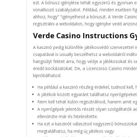
ezt. A bónusz igénylése tehát egyszerű és gyorsan e
vonatkozó szabályzatot. Például, minden esetben fig
ahhoz, hogy” “igényelhesd a bónuszt. A Verde Casi
regisztrálni a weboldalon, hogy igénybe vedd arizon
Verde Casino Instructions G
A kaszinó pedig különféle játékosvédő szervezettel 
csapatával is usually beszélhetsz a weboldalról indít
hangsúlyt fektet arra, hogy védje a játékosokat és 
eredő kockázatokat. De, a Licencioso Casino minde
kipróbálhatod.
Ha például a kaszinó részleg érdekel, tudnod kell, 
A játékok között egyaránt találhatsz nyerőgépeket, 
Nem kell tehát külön regisztrálnod, hanem amit eg
A nyerőgépek jelentős részét olyan szolgáltatók ad
ellenőrizte már és hitelesítette.
Ha ezt a kaszinót választod nagyszerű bónuszokat 
megtalálhatsz, ha még új játékos vagy.