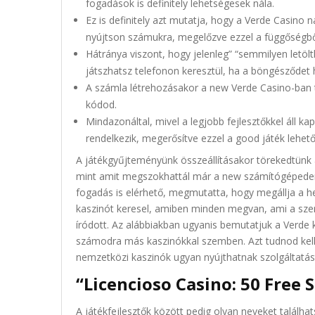
fogadások is definitely lehetségesek nála.
Ez is definitely azt mutatja, hogy a Verde Casino 
nyújtson számukra, megelőzve ezzel a függőségbő
Hátránya viszont, hogy jelenleg” “semmilyen letölt
játszhatsz telefonon keresztül, ha a böngésződet 
A számla létrehozásakor a new Verde Casino-ban 
kódod.
Mindazonáltal, mivel a legjobb fejlesztőkkel áll k
rendelkezik, megerősítve ezzel a good játék lehet
A játékgyűjteményünk összeállításakor törekedtünk a
mint amit megszokhattál már a new számítógépeden.
fogadás is elérhető, megmutatta, hogy megállja a h
kaszinót keresel, amiben minden megvan, ami a sze
íródott. Az alábbiakban ugyanis bemutatjuk a Verde k
számodra más kaszinókkal szemben. Azt tudnod kell
nemzetközi kaszinók ugyan nyújthatnak szolgáltatá
“Licencioso Casino: 50 Free S
A játékfejlesztők között pedig olyan neveket találha