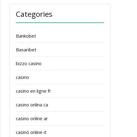
Categories
Bankobet
Basaribet
bizzo casino
casino
casino en ligne fr
casino onlina ca
casino online ar
casinò online it