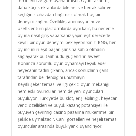
tercihlerinize göre uyarlanmıştır. Oyun tasarımı,
daha küçük ekranlarda bile net ve berrak kalır ve
seçtiğiniz cihazdan bağımsız olarak hoş bir
deneyim sağlar. Özellikle, animasyonlar ve
özellikler tüm platformlarda aynı kalır, bu nedenle
oyuna nasıl giriş yaparsanız yapın eşit derecede
keyifli bir oyun deneyimi bekleyebilirsiniz. RNG, her
oyuncunun eşit başarı şansına sahip olmasını
sağlayarak bu taahhüdü güçlendirir. Sweet
Bonanza sorumlu oyun oynamayı teşvik eder –
heyecanın tadını çıkarın, ancak sonuçların şans
tarafından belirlendiğini unutmayın.
Keyifli şeker teması ve ilgi çekici oyun mekaniği
hem eski oyuncuları hem de yeni oyuncuları
büyülüyor. Türkiye’de bu slot, erişilebilirliği, heyecan
verici özellikleri ve büyük kazanç potansiyeli ile
büyüyen çevrimiçi casino pazarına mükemmel bir
şekilde uymaktadır. Canlı görselleri ve neşeli teması
oyuncular arasında büyük yankı uyandırıyor.