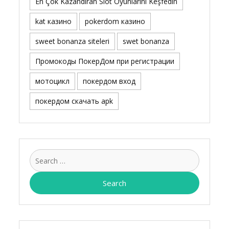
En Çok Kazandıran Slot Oyunlarını Keşfedin
kat казино
pokerdom казино
sweet bonanza siteleri
swet bonanza
Промокоды ПокерДом при регистрации
мотоцикл
покердом вход
покердом скачать apk
Search
for: