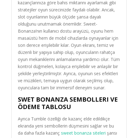
kazançlarınıza göre bahis miktarını ayarlamak gibi
stratejiler oyun sürecinizde faydalı olabilir. Ancak,
slot oyunlarının büyük ölçüde şansa dayalı
olduğunu unutmamak önemlidir. Sweet-
Bonanza’nın kullanıcı dostu arayüzü, oyunu hem
masaüstü hem de mobil cihazlarda oynayanlar için
son derece erişilebilir kılar. Oyun ekranı, temiz ve
düzenli bir yapıya sahip olup, oyuncuların rahatça
oyun mekaniklerini anlamalarına yardımcı olur. Tüm
kontrol düğmeleri, kolayca erişilebilir ve anlaşılır bir
şekilde yerleştirilmiştir. Ayrıca, oyunun ses efektleri
ve müzikleri, temaya uygun olarak seçilmiş olup,
oyunculara tam bir immersif deneyim sunar.
SWET BONANZA SEMBOLLERI VE
ÖDEME TABLOSU
Ayrıca Tumble özelliği de kazanç elde edildikçe
ekranda yeni sembollerin düşmesini sağlar ve bu
da daha fazla kazanç
sweet bonanza siteleri
şansı