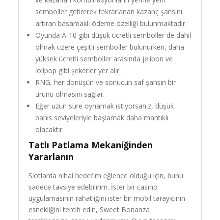
semboller getirerek tekrarlanan kazanç şansını
artıran basamaklı ödeme özelliği bulunmaktadır.
Oyunda A-10 gibi düşük ücretli semboller de dahil
olmak üzere çeşitli semboller bulunurken, daha
yüksek ücretli semboller arasında jelibon ve
lolipop gibi şekerler yer alır.
RNG, her dönüşün ve sonucun saf şansın bir
ürünü olmasını sağlar.
Eğer uzun süre oynamak istiyorsanız, düşük
bahis seviyeleriyle başlamak daha mantıklı
olacaktır.
Tatlı Patlama Mekaniğinden
Yararlanın
Slotlarda nihai hedefim eğlence olduğu için, bunu
sadece tavsiye edebilirim. İster bir casino
uygulamasının rahatlığını ister bir mobil tarayıcının
esnekliğini tercih edin, Sweet Bonanza