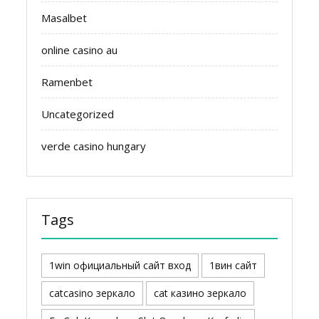
Masalbet
online casino au
Ramenbet
Uncategorized
verde casino hungary
Tags
1win официальный сайт вход
1вин сайт
catcasino зеркало
cat казино зеркало