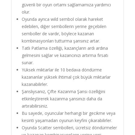
güvenli bir oyun ortamı sağlamamıza yardımcı
olur.
Oyunda ayrıca wild sembol olarak hareket
edebilen, diğer sembollerin yerine geçebilen
semboller de vardır, böylece kazanan
kombinasyonları tutturma şansınız artar.
Tatlı Patlama özelliği, kazançların ardı ardına
gelmesini sağlar ve kazancınızı artırma fırsatı
sunar.
Yüksek miktarlar ile 10 bedava döndürme
kazananlar yüksek ihtimal çok büyük miktarlar
kazanabilirler.
Şanslıysanız, Çifte Kazanma Şansı özelliğini
etkinleştirerek kazanma şansınızı daha da
artırabilirsiniz.
Bu sayede, oyuncular herhangi bir gecikme veya
kesinti yaşamadan oyunun keyfini çıkarabilirler.
Oyunda Scatter sembolleri, ücretsiz döndürmeler
ve kazanan kombinasyonların yerine yeni