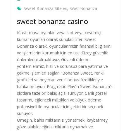
Sweet Bonanza Siteleri
,
Swet Bonanza
sweet bonanza casino
Klasik masa oyunları veya slot veya çevrimiçi
kumar oyunları olarak sunulabilirler. Sweet
Bonanza olarak, oyuncularımızın finansal bilgilerini
ve işlemlerini korumak için en üst düzey güvenlik
önlemlerini almaktayız. Güvenli ödeme
yöntemlerimiz, hızlı ve sorunsuz para yatırma ve
çekme işlemleri sağlar. “Bonanza Sweet, renkli
grafikleri ve heyecan verici bonus özellikleriyle
harika bir oyun! Pragmatic Play’in Sweet Bonanza’sı
slotlara taze bir bakış açısı sunuyor. Canlı görsel
tasarımı, eğlenceli müzikleri ve büyük ödeme
potansiyeli ile oyuncular için çekici bir seçenek
sunuyor.
Örneğin, bahis miktarınızı yönetmek, kaybetmeyi
göze alabileceğiniz miktarla oynamak ve