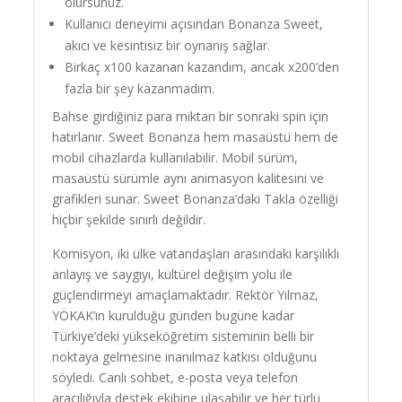
olursunuz.
Kullanıcı deneyimi açısından Bonanza Sweet,
akıcı ve kesintisiz bir oynanış sağlar.
Birkaç x100 kazanan kazandım, ancak x200’den
fazla bir şey kazanmadım.
Bahse girdiğiniz para miktarı bir sonraki spin için
hatırlanır. Sweet Bonanza hem masaüstü hem de
mobil cihazlarda kullanılabilir. Mobil sürüm,
masaüstü sürümle aynı animasyon kalitesini ve
grafikleri sunar. Sweet Bonanza’daki Takla özelliği
hiçbir şekilde sınırlı değildir.
Komisyon, iki ülke vatandaşları arasındaki karşılıklı
anlayış ve saygıyı, kültürel değişim yolu ile
güçlendirmeyi amaçlamaktadır. Rektör Yılmaz,
YÖKAK’ın kurulduğu günden bugüne kadar
Türkiye’deki yükseköğretim sisteminin belli bir
noktaya gelmesine inanılmaz katkısı olduğunu
söyledi. Canlı sohbet, e-posta veya telefon
aracılığıyla destek ekibine ulaşabilir ve her türlü