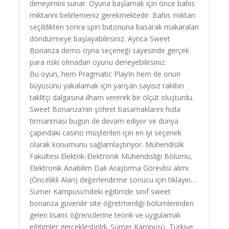
deneyimini sunar. Oyuna başlamak için önce bahis
miktarını belirlemeniz gerekmektedir. Bahis miktarı
seçildikten sonra spin butonuna basarak makaraları
döndürmeye başlayabilirsiniz. Ayrıca Sweet
Bonanza demo oyna seçeneği sayesinde gerçek
para riski olmadan oyunu deneyebilirsiniz.
Bu oyun, hem Pragmatic Play’in hem de onun
büyüsünü yakalamak için yarışan sayısız rakibin
taklitçi dalgasına ilham vererek bir ölçüt oluşturdu.
Sweet Bonanza’nın şöhret basamaklarını hızla
tırmanması bugün de devam ediyor ve dünya
çapındaki casino müşterileri için en iyi seçenek
olarak konumunu sağlamlaştırıyor. Mühendislik
Fakültesi Elektrik-Elektronik Mühendisliği Bölümü,
Elektronik Anabilim Dalı Araştırma Görevlisi alımı
(Öncelikli Alan) değerlendirme sonucu için tıklayın…
Sümer Kampüsü’ndeki eğitimde sınıf sweet
bonanza güvenilir site öğretmenliği bölümlerinden
gelen lisans öğrencilerine teorik ve uygulamalı
eğitimler gerçekleştirildi. Sümer Kampüsü, Türkiye