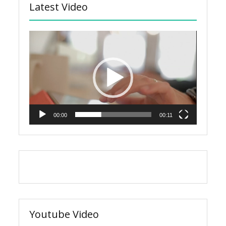
Latest Video
Video
Player
00:00
00:11
Youtube Video