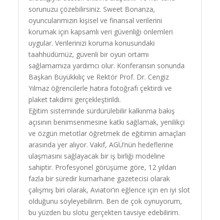
sorunuzu çözebilirsiniz. Sweet Bonanza,
oyuncularımızın kişisel ve finansal verilerini
korumak için kapsamlı veri güvenliği önlemleri
uygular. Verilerinizi koruma konusundaki
taahhüdümüz, güvenli bir oyun ortamı
sağlamamıza yardımcı olur. Konferansın sonunda
Başkan Büyükkılıç ve Rektör Prof. Dr. Cengiz
Yılmaz öğrencilerle hatıra fotoğrafı çektirdi ve
plaket takdimi gerçekleştirildi.
Eğitim sisteminde sürdürülebilir kalkınma bakış
açısının benimsenmesine katkı sağlamak, yenilikçi
ve özgün metotlar öğretmek de eğitimin amaçları
arasında yer alıyor. Vakıf, AGÜ’nün hedeflerine
ulaşmasını sağlayacak bir iş birliği modeline
sahiptir. Profesyonel görüşüme göre, 12 yıldan
fazla bir süredir kumarhane gazetecisi olarak
çalışmış biri olarak, Aviator’ın eğlence için en iyi slot
olduğunu söyleyebilirim. Ben de çok oynuyorum,
bu yüzden bu slotu gerçekten tavsiye edebilirim.