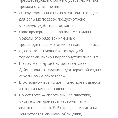
предшествующего об него удара, но не при
прямом столкновении.
От крузеров они отличаются тем, что здесь
для дальних поездок предусмотрено
максимум удобства и оснащения.
Люкс-крузеры — как правило флагманы
модельного ряда тех или иных
производителей мотоциклов данного класса.
С., соответствующей конструкцией,
тормозами, вилкой перевёрнутого типа и т.
В этом же году он был запатентован
Даймлером как «машина для верховой езды с
керосиновым двигателем».
В остальном всё то же — жёсткие подвески
и спортивная направленность.
По сути это — спортбайк без пластика,
многие стритфайтеры-кастомы так и
делаются — спортбайк «раздевается» и на
нём остаётся минимум облицовки,