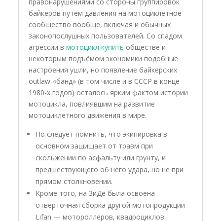
правонарушениями со стороны группировок
байкеров путём давления на мотоциклетное
сообщество вообще, включая и обычных
законопослушных пользователей. Со спадом
агрессии в
мотоцикл купить
обществе и
некоторым подъёмом экономики подобные
настроения ушли, но появление байкерских
outlaw-«банд» (в том числе и в СССР в конце
1980-х годов) осталось ярким фактом истории
мотоцикла, повлиявшим на развитие
мотоциклетного движения в мире.
Но следует помнить, что экипировка в
основном защищает от травм при
скольжении по асфальту или грунту, и
предшествующего об него удара, но не при
прямом столкновении.
Кроме того, на ЗиДе была освоена
отвёрточная сборка другой мотопродукции
Lifan — мотороллеров, квадроциклов