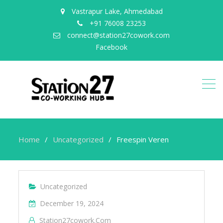
Vastrapur Lake, Ahmedabad
+91 76008 23253
connect@station27cowork.com
Facebook
Home
Uncategorized
Freespin Veren
Uncategorized
December 19, 2024
Station27cowork.com