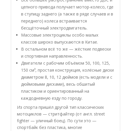
цепного привода получает мотор-колесо, где
в ступицу заднего (а также в ряде случаев и в
переднего) колеса встраивается
бесщёточный электродвигатель.
Массовые электроциклы особо малых
классов широко выпускаются в Китае.
В остальном всё то же — жёсткие подвески
и спортивная направленность.
Двигатели с рабочим объёмом 50, 100, 125,
150 см³, простая конструкция, колёсные диски
диаметром 8, 10, 12 дюймов (есть модели и с
дюймовыми дисками), весь обшитый
пластиком и ориентированный на
каждодневную езду по городу.
Из спорта пришёл другой тип классических
мотоциклов — стритфайтер (от англ. street
fighter — уличный боец). По сути это —
спортбайк без пластика, многие