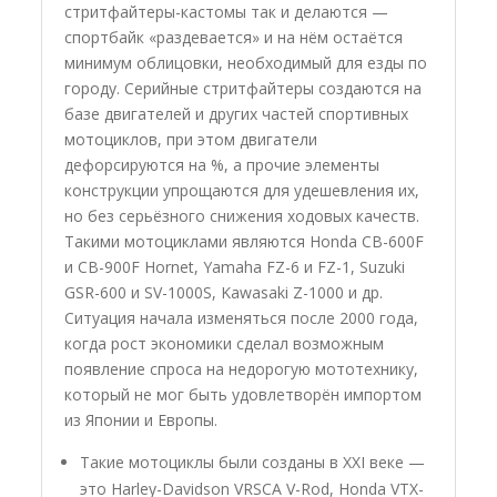
стритфайтеры-кастомы так и делаются —
спортбайк «раздевается» и на нём остаётся
минимум облицовки, необходимый для езды по
городу. Серийные стритфайтеры создаются на
базе двигателей и других частей спортивных
мотоциклов, при этом двигатели
дефорсируются на %, а прочие элементы
конструкции упрощаются для удешевления их,
но без серьёзного снижения ходовых качеств.
Такими мотоциклами являются Honda CB-600F
и CB-900F Hornet, Yamaha FZ-6 и FZ-1, Suzuki
GSR-600 и SV-1000S, Kawasaki Z-1000 и др.
Ситуация начала изменяться после 2000 года,
когда рост экономики сделал возможным
появление спроса на недорогую мототехнику,
который не мог быть удовлетворён импортом
из Японии и Европы.
Такие мотоциклы были созданы в XXI веке —
это Harley-Davidson VRSCA V-Rod, Honda VTX-