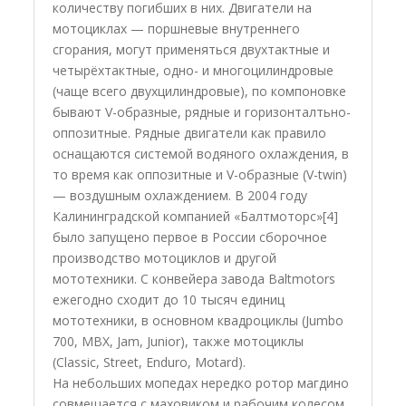
количеству погибших в них. Двигатели на
мотоциклах — поршневые внутреннего
сгорания, могут применяться двухтактные и
четырёхтактные, одно- и многоцилиндровые
(чаще всего двухцилиндровые), по компоновке
бывают V-образные, рядные и горизонталтьно-
оппозитные. Рядные двигатели как правило
оснащаются системой водяного охлаждения, в
то время как оппозитные и V-образные (V-twin)
— воздушным охлаждением. В 2004 году
Калининградской компанией «Балтмоторс»[4]
было запущено первое в России сборочное
производство мотоциклов и другой
мототехники. С конвейера завода Baltmotors
ежегодно сходит до 10 тысяч единиц
мототехники, в основном квадроциклы (Jumbo
700, MBX, Jam, Junior), также мотоциклы
(Classic, Street, Enduro, Motard).
На небольших мопедах нередко ротор магдино
совмещается с маховиком и рабочим колесом