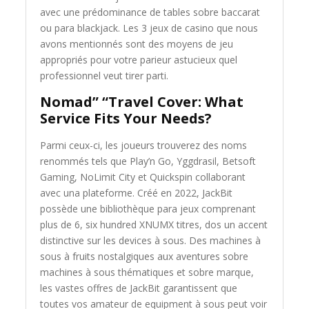
avec une prédominance de tables sobre baccarat
ou para blackjack. Les 3 jeux de casino que nous
avons mentionnés sont des moyens de jeu
appropriés pour votre parieur astucieux quel
professionnel veut tirer parti.
Nomad” “Travel Cover: What
Service Fits Your Needs?
Parmi ceux-ci, les joueurs trouverez des noms
renommés tels que Play’n Go, Yggdrasil, Betsoft
Gaming, NoLimit City et Quickspin collaborant
avec una plateforme. Créé en 2022, JackBit
possède une bibliothèque para jeux comprenant
plus de 6, six hundred XNUMX titres, dos un accent
distinctive sur les devices à sous. Des machines à
sous à fruits nostalgiques aux aventures sobre
machines à sous thématiques et sobre marque,
les vastes offres de JackBit garantissent que
toutes vos amateur de equipment à sous peut voir