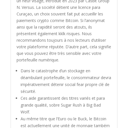
un neuf visage, introduit en 2023 par Casbit Group
N. Versus. La société détient une licence para
Curaçao, un choix souvent fait put accueillir les
paiements crypto comme Bitcoin. Si l’anonymat
ainsi que la rapidité seront des atouts, ils
présentent également kklk risques. Nous
recommandons toujours à nos lecteurs d’utiliser
votre plateforme réputée. D’autre part, cela signifie
que vous pouvez être très sensible avec votre
portefeuille numérique.
Dans le catastrophe d’un stockage en
déambulant portefeuille, le consommateur devra
impérativement détenir social fear propre clé de
sécurité.
Ces aide garantissent des titres variés et para
grande qualité, sobre Sugar Rush à Big Bad
Wolf.
Au même titre que l’Euro ou le Buck, le Bitcoin
est actuellement une unité de monnaie também