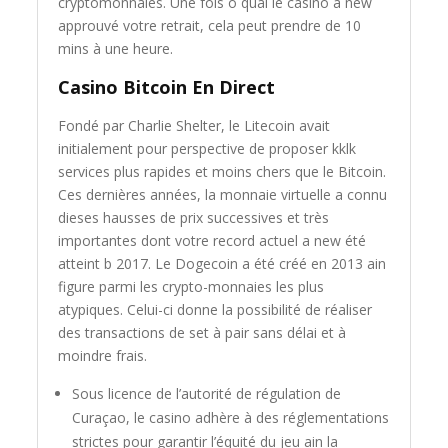
cryptomonnaies. Une fois o qual le casino a new
approuvé votre retrait, cela peut prendre de 10
mins à une heure.
Casino Bitcoin En Direct
Fondé par Charlie Shelter, le Litecoin avait
initialement pour perspective de proposer kklk
services plus rapides et moins chers que le Bitcoin.
Ces dernières années, la monnaie virtuelle a connu
dieses hausses de prix successives et très
importantes dont votre record actuel a new été
atteint b 2017. Le Dogecoin a été créé en 2013 ain
figure parmi les crypto-monnaies les plus
atypiques. Celui-ci donne la possibilité de réaliser
des transactions de set à pair sans délai et à
moindre frais.
Sous licence de l’autorité de régulation de
Curaçao, le casino adhère à des réglementations
strictes pour garantir l’équité du jeu ain la