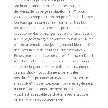
sur vos goûts personnels – pour the thème,
l’ambiance sonore, l’interface -, les joueurs
déciderez de los angeles plateforme n°1 pour
vous. Très complet, Leon Bet possède une licence
Curaçao qui rassure sur sa fiabilité, un très bon
programme VIP à 7 échelons, pour obtenir des
cadeaux ou des avantages, votre interface réussie
ain un large catalogue de jeux en tout genre. Après
plus de alternatives de jeu, également bien du côté
des Slots la cual de celui des jeux classiques –
Poker, Jeux para dés et de cartes, Casino en Direct
– et du Sport / E-Sport, il y some sort of de quoi
satisfaire la grande majorité des joueurs. Bien des
casinos Bitcoin vous donnent los angeles
possibilité de pratiquer au Blackjack. Sur certains
sites sobre” “notre liste, vous trouverez également
du Black jack en direct derrière un croupier. Para
plus, il est achievable de chatter avec le croupier
ou les joueurs sobre votre table.