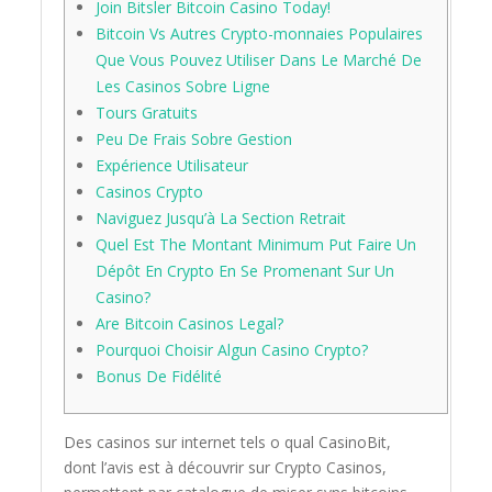
Join Bitsler Bitcoin Casino Today!
Bitcoin Vs Autres Crypto-monnaies Populaires
Que Vous Pouvez Utiliser Dans Le Marché De
Les Casinos Sobre Ligne
Tours Gratuits
Peu De Frais Sobre Gestion
Expérience Utilisateur
Casinos Crypto
Naviguez Jusqu’à La Section Retrait
Quel Est The Montant Minimum Put Faire Un
Dépôt En Crypto En Se Promenant Sur Un
Casino?
Are Bitcoin Casinos Legal?
Pourquoi Choisir Algun Casino Crypto?
Bonus De Fidélité
Des casinos sur internet tels o qual CasinoBit,
dont l’avis est à découvrir sur Crypto Casinos,