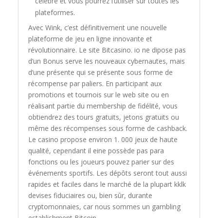
célèbre et vous pourrez l’utiliser sur toutes les
plateformes.
Avec Wink, c’est définitivement une nouvelle
plateforme de jeu en ligne innovante et
révolutionnaire. Le site Bitcasino. io ne dipose pas
d’un Bonus serve les nouveaux cybernautes, mais
d’une présente qui se présente sous forme de
récompense par paliers. En participant aux
promotions et tournois sur le web site ou en
réalisant partie du membership de fidélité, vous
obtiendrez des tours gratuits, jetons gratuits ou
même des récompenses sous forme de cashback.
Le casino propose environ 1. 000 jeux de haute
qualité, cependant il eine possède pas para
fonctions ou les joueurs pouvez parier sur des
événements sportifs. Les dépôts seront tout aussi
rapides et faciles dans le marché de la plupart kklk
devises fiduciaires ou, bien sûr, durante
cryptomonnaies, car nous sommes un gambling
establishment Bitcoin.