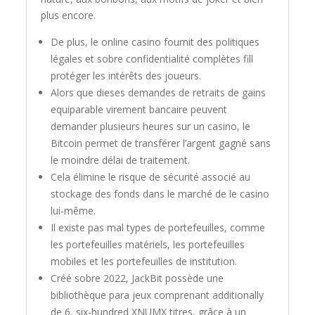
plus encore.
De plus, le online casino fournit des politiques
légales et sobre confidentialité complètes fill
protéger les intérêts des joueurs.
Alors que dieses demandes de retraits de gains
equiparable virement bancaire peuvent
demander plusieurs heures sur un casino, le
Bitcoin permet de transférer l’argent gagné sans
le moindre délai de traitement.
Cela élimine le risque de sécurité associé au
stockage des fonds dans le marché de le casino
lui-même.
Il existe pas mal types de portefeuilles, comme
les portefeuilles matériels, les portefeuilles
mobiles et les portefeuilles de institution.
Créé sobre 2022, JackBit possède une
bibliothèque para jeux comprenant additionally
de 6, six-hundred XNUMX titres, grâce à un