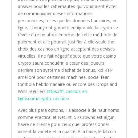
answer pour les cybernautes qui voudraient éviter
de communiquer dieses informations
personnelles, telles que les données bancaires, en
ligne. L’anonymat garantit equiparable la crypto se
révèle être un atout énorme de cette méthode de
paiement et elle pourrait justifier à elle-seule the
choix des casinos en ligne acceptant des devises
virtuelles. Il ne fait négatif doute que votre casino
Crypto saura conquérir le cœur des joueurs,
derrière son système d’achat de bonus, kid RTP
amélioré pour certaines machines, social fear
tombola hebdomadaire ou encore des Drops and
Wins réguliers
https://fr-casinos-en-
ligne.com/crypto-casinos/
.
Avec plus para options, il s’associe à de haut noms
comme Practical et NetEnt. 50 Crowns est algun
havre de silence pour ceux quel professionnel
aiment la variété et la qualité. À la base, le bitcoin