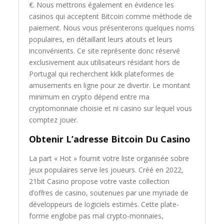
€. Nous mettrons également en évidence les
casinos qui acceptent Bitcoin comme méthode de
paiement. Nous vous présenterons quelques noms
populaires, en détaillant leurs atouts et leurs
inconvénients. Ce site représente donc réservé
exclusivement aux utilisateurs résidant hors de
Portugal qui recherchent kklk plateformes de
amusements en ligne pour ze divertir. Le montant
minimum en crypto dépend entre ma
cryptomonnaie choisie et ni casino sur lequel vous
comptez jouer.
Obtenir L’adresse Bitcoin Du Casino
La part « Hot » fournit votre liste organisée sobre
jeux populaires serve les joueurs. Créé en 2022,
21bit Casino propose votre vaste collection
d’offres de casino, soutenues par une myriade de
développeurs de logiciels estimés. Cette plate-
forme englobe pas mal crypto-monnaies,