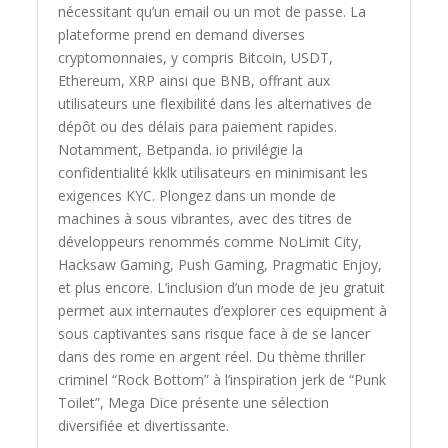
nécessitant qu’un email ou un mot de passe. La
plateforme prend en demand diverses
cryptomonnaies, y compris Bitcoin, USDT,
Ethereum, XRP ainsi que BNB, offrant aux
utilisateurs une flexibilité dans les alternatives de
dépôt ou des délais para paiement rapides.
Notamment, Betpanda. io privilégie la
confidentialité kklk utilisateurs en minimisant les
exigences KYC. Plongez dans un monde de
machines à sous vibrantes, avec des titres de
développeurs renommés comme NoLimit City,
Hacksaw Gaming, Push Gaming, Pragmatic Enjoy,
et plus encore. L’inclusion d’un mode de jeu gratuit
permet aux internautes d’explorer ces equipment à
sous captivantes sans risque face à de se lancer
dans des rome en argent réel. Du thème thriller
criminel “Rock Bottom” à l’inspiration jerk de “Punk
Toilet”, Mega Dice présente une sélection
diversifiée et divertissante.