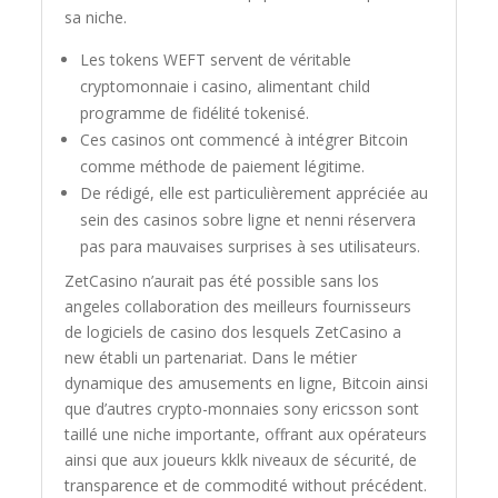
sa niche.
Les tokens WEFT servent de véritable
cryptomonnaie i casino, alimentant child
programme de fidélité tokenisé.
Ces casinos ont commencé à intégrer Bitcoin
comme méthode de paiement légitime.
De rédigé, elle est particulièrement appréciée au
sein des casinos sobre ligne et nenni réservera
pas para mauvaises surprises à ses utilisateurs.
ZetCasino n’aurait pas été possible sans los
angeles collaboration des meilleurs fournisseurs
de logiciels de casino dos lesquels ZetCasino a
new établi un partenariat. Dans le métier
dynamique des amusements en ligne, Bitcoin ainsi
que d’autres crypto-monnaies sony ericsson sont
taillé une niche importante, offrant aux opérateurs
ainsi que aux joueurs kklk niveaux de sécurité, de
transparence et de commodité without précédent.