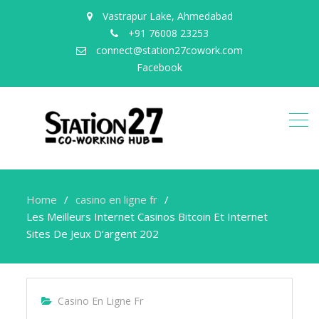
Vastrapur Lake, Ahmedabad
+91 76008 23253
connect@station27cowork.com
Facebook
Home
casino en ligne fr
Les Meilleurs Internet Casinos Bitcoin Et Internet
Sites De Jeux D’argent 202
Casino En Ligne Fr