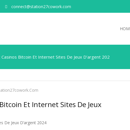
connect@station27cowork.com
HOM
t Casinos Bitcoin Et Internet Sites De Jeux D’argent 202
tation27cowork.com
Bitcoin Et Internet Sites De Jeux
tes De Jeux D’argent 2024