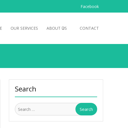
Facebook
E
OUR SERVICES
ABOUT US
CONTACT
Search
Search
for: