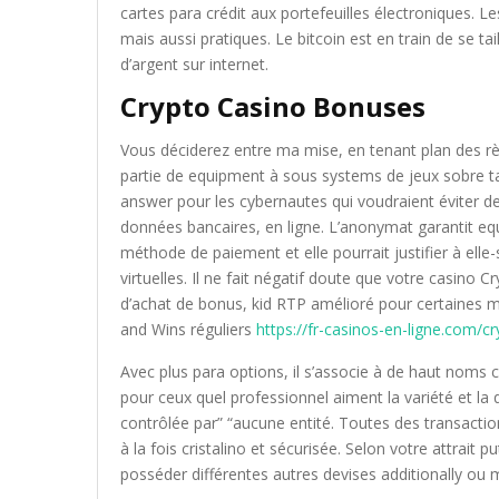
cartes para crédit aux portefeuilles électroniques. L
mais aussi pratiques. Le bitcoin est en train de se ta
d’argent sur internet.
Crypto Casino Bonuses
Vous déciderez entre ma mise, en tenant plan des règ
partie de equipment à sous systems de jeux sobre tabl
answer pour les cybernautes qui voudraient éviter d
données bancaires, en ligne. L’anonymat garantit equ
méthode de paiement et elle pourrait justifier à elle
virtuelles. Il ne fait négatif doute que votre casino
d’achat de bonus, kid RTP amélioré pour certaines
and Wins réguliers
https://fr-casinos-en-ligne.com/c
Avec plus para options, il s’associe à de haut noms
pour ceux quel professionnel aiment la variété et la 
contrôlée par” “aucune entité. Toutes des transaction
à la fois cristalino et sécurisée. Selon votre attrait
posséder différentes autres devises additionally ou 