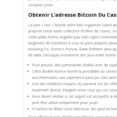
comptez jouer.
Obtenir L’adresse Bitcoin Du Cas
La part « Hot » fournit votre liste organisée sobre j
propose votre vaste collection d’offres de casino, s
Cette plate-forme englobe pas mal crypto-monnai
beginners de machines à sous et para jackpots peuv
involving Oz, Gonzo’s Pursuit, Bank Robbers ainsi q
de table classiques trouveront des jeux etant donné
Pour preuve, des partenariats établis avec de supér
Cette double licence donne la possibilité au casino
aux internautes une expérience para jeu sûre ains
L’un des meilleurs moyens d’y parvenir est les off
treatment directe d’argent serve ceux qui con sous
Vous devez vérifier si cet argent est assujettis à de
peut être utilisé uniquement pour jouer.
Si l’action en direct vous intéresse, des jeux en t
Pour effectuer este dépôt avec Bitcoin, vous devez d’a