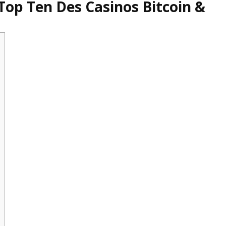
Top Ten Des Casinos Bitcoin &