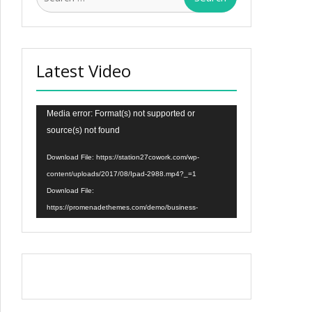
for:
Latest Video
Video
Media error: Format(s) not supported or
Player
source(s) not found
Download File: https://station27cowork.com/wp-
content/uploads/2017/08/Ipad-2988.mp4?_=1
Download File:
https://promenadethemes.com/demo/business-
point/wp-content/uploads/2017/08/Ipad-2988.mp4?_=1