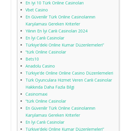
En Iyi 10 Türk Online Casinoları
Vbet Casino
En Güvenilir Türk Online Casinolarının
Karşılaması Gereken Kriterler
Yılının En İyi Canlı Casinoları 2024
En İyi Canlı Casinolar
Türkiye’deki Online Kumar Düzenlemeleri”
“türk Online Casinolar
Bets10
Anadolu Casino
Türkiye’de Online Online Casino Düzenlemeleri
Türk Oyunculara Hizmet Veren Canlı Casinolar
Hakkında Daha Fazla Bilgi
Casinomaxi
“türk Online Casinolar
En Güvenilir Türk Online Casinolarının
Karşılaması Gereken Kriterler
En İyi Canlı Casinolar
Türkiye’deki Online Kumar Düzenlemeleri”