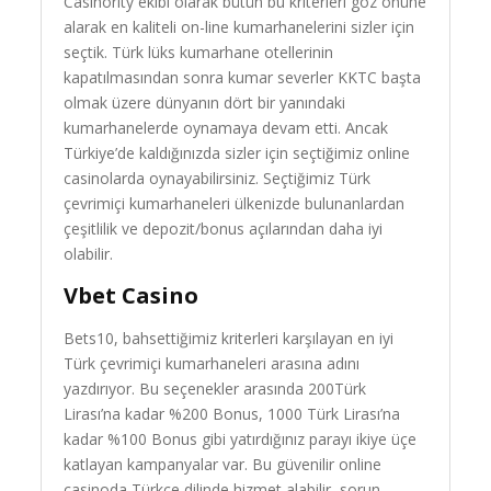
Casinority ekibi olarak bütün bu kriterleri göz önüne
alarak en kaliteli on-line kumarhanelerini sizler için
seçtik. Türk lüks kumarhane otellerinin
kapatılmasından sonra kumar severler KKTC başta
olmak üzere dünyanın dört bir yanındaki
kumarhanelerde oynamaya devam etti. Ancak
Türkiye’de kaldığınızda sizler için seçtiğimiz online
casinolarda oynayabilirsiniz. Seçtiğimiz Türk
çevrimiçi kumarhaneleri ülkenizde bulunanlardan
çeşitlilik ve depozit/bonus açılarından daha iyi
olabilir.
Vbet Casino
Bets10, bahsettiğimiz kriterleri karşılayan en iyi
Türk çevrimiçi kumarhaneleri arasına adını
yazdırıyor. Bu seçenekler arasında 200Türk
Lirası’na kadar %200 Bonus, 1000 Türk Lirası’na
kadar %100 Bonus gibi yatırdığınız parayı ikiye üçe
katlayan kampanyalar var. Bu güvenilir online
casinoda Türkçe dilinde hizmet alabilir, sorun