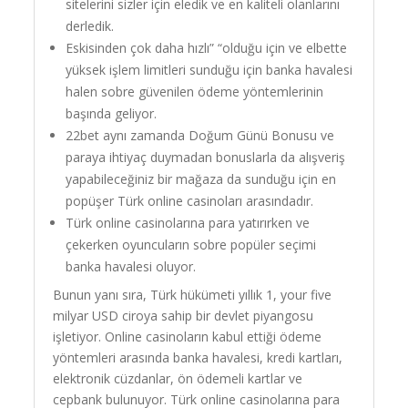
sitelerini sizler için eledik ve en kaliteli olanlarını
derledik.
Eskisinden çok daha hızlı” “olduğu için ve elbette
yüksek işlem limitleri sunduğu için banka havalesi
halen sobre güvenilen ödeme yöntemlerinin
başında geliyor.
22bet aynı zamanda Doğum Günü Bonusu ve
paraya ihtiyaç duymadan bonuslarla da alışveriş
yapabileceğiniz bir mağaza da sunduğu için en
popüşer Türk online casinoları arasındadır.
Türk online casinolarına para yatırırken ve
çekerken oyuncuların sobre popüler seçimi
banka havalesi oluyor.
Bunun yanı sıra, Türk hükümeti yıllık 1, your five
milyar USD ciroya sahip bir devlet piyangosu
işletiyor. Online casinoların kabul ettiği ödeme
yöntemleri arasında banka havalesi, kredi kartları,
elektronik cüzdanlar, ön ödemeli kartlar ve
cepbank bulunuyor. Türk online casinolarına para