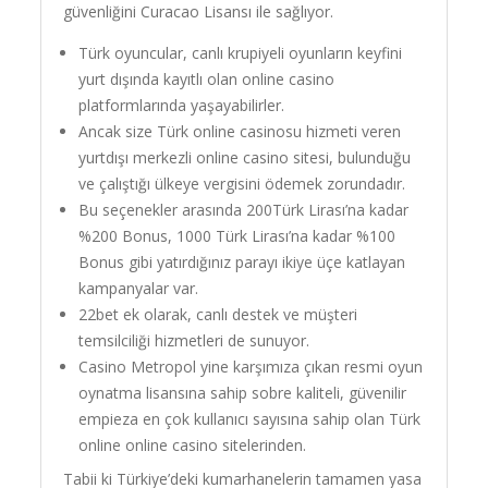
güvenliğini Curacao Lisansı ile sağlıyor.
Türk oyuncular, canlı krupiyeli oyunların keyfini
yurt dışında kayıtlı olan online casino
platformlarında yaşayabilirler.
Ancak size Türk online casinosu hizmeti veren
yurtdışı merkezli online casino sitesi, bulunduğu
ve çalıştığı ülkeye vergisini ödemek zorundadır.
Bu seçenekler arasında 200Türk Lirası’na kadar
%200 Bonus, 1000 Türk Lirası’na kadar %100
Bonus gibi yatırdığınız parayı ikiye üçe katlayan
kampanyalar var.
22bet ek olarak, canlı destek ve müşteri
temsilciliği hizmetleri de sunuyor.
Casino Metropol yine karşımıza çıkan resmi oyun
oynatma lisansına sahip sobre kaliteli, güvenilir
empieza en çok kullanıcı sayısına sahip olan Türk
online online casino sitelerinden.
Tabii ki Türkiye’deki kumarhanelerin tamamen yasa