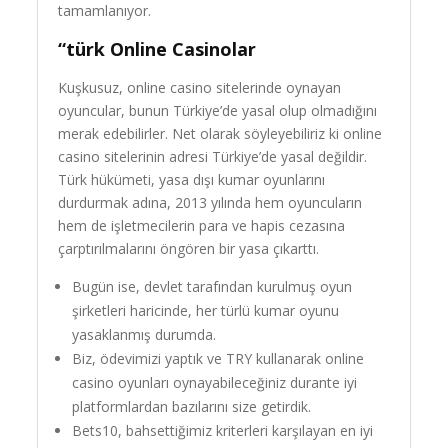
tamamlanıyor.
“türk Online Casinolar
Kuşkusuz, online casino sitelerinde oynayan
oyuncular, bunun Türkiye’de yasal olup olmadığını
merak edebilirler. Net olarak söyleyebiliriz ki online
casino sitelerinin adresi Türkiye’de yasal değildir.
Türk hükümeti, yasa dışı kumar oyunlarını
durdurmak adına, 2013 yılında hem oyuncuların
hem de işletmecilerin para ve hapis cezasına
çarptırılmalarını öngören bir yasa çıkarttı.
Bugün ise, devlet tarafından kurulmuş oyun
şirketleri haricinde, her türlü kumar oyunu
yasaklanmış durumda.
Biz, ödevimizi yaptık ve TRY kullanarak online
casino oyunları oynayabileceğiniz durante iyi
platformlardan bazılarını size getirdik.
Bets10, bahsettiğimiz kriterleri karşılayan en iyi