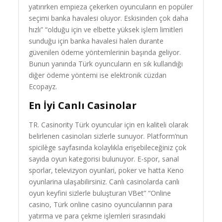
yatırırken empieza çekerken oyuncuların en popüler
seçimi banka havalesi oluyor. Eskisinden çok daha
hızlı” “olduğu için ve elbette yüksek işlem limitleri
sunduğu için banka havalesi halen durante
güvenilen ödeme yöntemlerinin başında geliyor.
Bunun yanında Türk oyuncuların en sık kullandığı
diğer ödeme yöntemi ise elektronik cüzdan
Ecopayz.
En İyi Canlı Casinolar
TR. Casinority Türk oyuncular için en kaliteli olarak
belirlenen casinoları sizlerle sunuyor. Platform’nun
spicilège sayfasında kolaylıkla erişebileceğiniz çok
sayıda oyun kategorisi bulunuyor. E-spor, sanal
sporlar, televizyon oyunlari, poker ve hatta Keno
oyunlarina ulaşabilirsiniz. Canlı casinolarda canlı
oyun keyfini sizlerle buluşturan VBet” “Online
casino, Türk online casino oyuncularının para
yatırma ve para çekme işlemleri sırasındaki