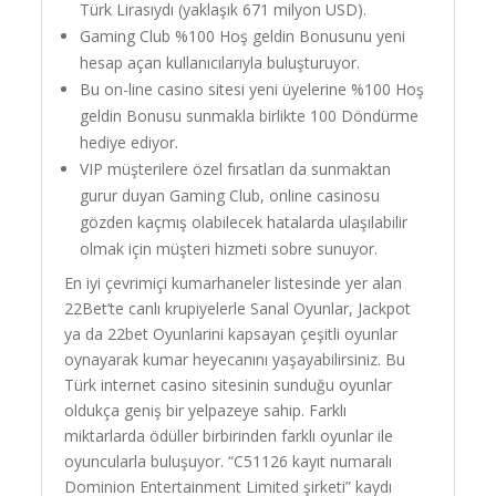
Türk Lirasıydı (yaklaşık 671 milyon USD).
Gaming Club %100 Hoş geldin Bonusunu yeni
hesap açan kullanıcılarıyla buluşturuyor.
Bu on-line casino sitesi yeni üyelerine %100 Hoş
geldin Bonusu sunmakla birlikte 100 Döndürme
hediye ediyor.
VIP müşterilere özel fırsatları da sunmaktan
gurur duyan Gaming Club, online casinosu
gözden kaçmış olabilecek hatalarda ulaşılabilir
olmak için müşteri hizmeti sobre sunuyor.
En iyi çevrimiçi kumarhaneler listesinde yer alan
22Bet’te canlı krupiyelerle Sanal Oyunlar, Jackpot
ya da 22bet Oyunlarini kapsayan çeşitli oyunlar
oynayarak kumar heyecanını yaşayabilirsiniz. Bu
Türk internet casino sitesinin sunduğu oyunlar
oldukça geniş bir yelpazeye sahip. Farklı
miktarlarda ödüller birbirinden farklı oyunlar ile
oyuncularla buluşuyor. “C51126 kayıt numaralı
Dominion Entertainment Limited şirketi” kaydı