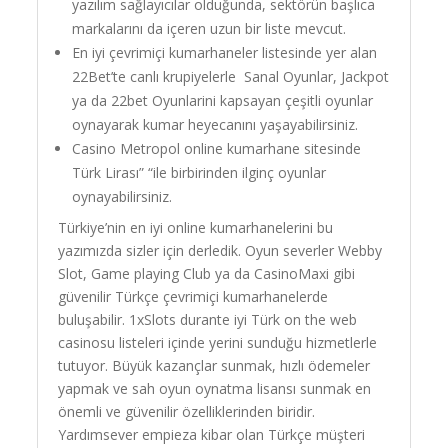
yazılım sağlayıcılar olduğunda, sektörün başlıca
markalarını da içeren uzun bir liste mevcut.
En iyi çevrimiçi kumarhaneler listesinde yer alan
22Bet’te canlı krupiyelerle Sanal Oyunlar, Jackpot
ya da 22bet Oyunlarini kapsayan çeşitli oyunlar
oynayarak kumar heyecanını yaşayabilirsiniz.
Casino Metropol online kumarhane sitesinde
Türk Lirası” “ile birbirinden ilginç oyunlar
oynayabilirsiniz.
Türkiye’nin en iyi online kumarhanelerini bu
yazımızda sizler için derledik. Oyun severler Webby
Slot, Game playing Club ya da CasinoMaxi gibi
güvenilir Türkçe çevrimiçi kumarhanelerde
buluşabilir. 1xSlots durante iyi Türk on the web
casinosu listeleri içinde yerini sunduğu hizmetlerle
tutuyor. Büyük kazançlar sunmak, hızlı ödemeler
yapmak ve sah oyun oynatma lisansı sunmak en
önemli ve güvenilir özelliklerinden biridir.
Yardımsever empieza kibar olan Türkçe müşteri