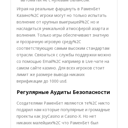
Играя на реальные фарцануть в РаменБет
Казино%2C игроки могут но только испытать
волнение от крупных выигрышей%2C но и
насладиться уникальной атмосферой азарта и
волнения. Только игры обеспечивают знатную
и прозрачную игровую среду%2C
соответствующую самым высоким стандартам
отрасли. Связаться с службы поддержки можно
со помощью Email%2C например в Live-чате на
самом сайте казино. Для всех игроков стоит
лимит же размере вывода никаких
верификации до 1000 usd.
Регулярные Аудиты Безопасности
Создателями РаменБет являются те%2C никто
подарил нам которые популярные и громадные
проекты как JoyCasino и Casino-X. Но нет
никаких малейших%2C что РаменБет был