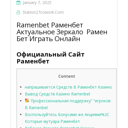
January 7, 2025
Station27cowork.com
Ramenbet Раменбет ️
Актуальное Зеркало ️ Рамен
Бет Играть Онлайн
Официальный Сайт
Раменбет
Content
напрашивается Средств В Раменбет Казино
Вывод Средств Казино Ramenbet
Профессиональная поддержку” “игроков
В Ramenbet
Воспользуйтесь Бонусами же Акциями%2C
Которые мутуара Раменбет