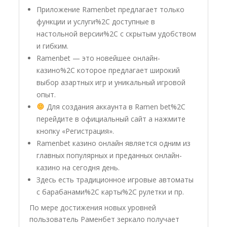
Приложение Ramenbet предлагает только
функции и услуги%2C доступные в
настольной версии%2C с скрытым удобством
и гибким.
Ramenbet — это новейшее онлайн-
казино%2C которое предлагает широкий
выбор азартных игр и уникальный игровой
опыт.
Для создания аккаунта в Ramen bet%2C
перейдите в официальный сайт а нажмите
кнопку «Регистрация».
Ramenbet казино онлайн является одним из
главных популярных и преданных онлайн-
казино на сегодня день.
Здесь есть традиционное игровые автоматы
с барабанами%2C карты%2C рулетки и пр.
По мере достижения новых уровней
пользователь Раменбет зеркало получает