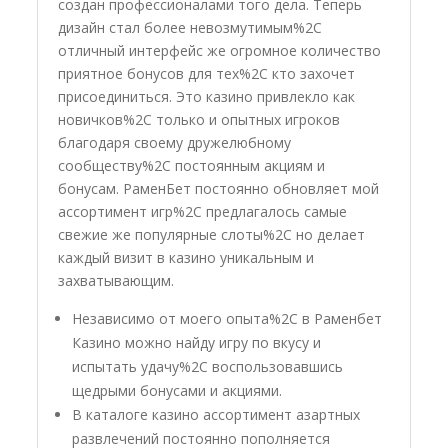
создан профессионалами того дела. Теперь
дизайн стал более невозмутимым%2C
отличный интерфейс же огромное количество
приятное бонусов для тех%2C кто захочет
присоединиться. Это казино привлекло как
новичков%2C только и опытных игроков
благодаря своему дружелюбному
сообществу%2C постоянным акциям и
бонусам. РаменБет постоянно обновляет мой
ассортимент игр%2C предлагалось самые
свежие же популярные слоты%2C но делает
каждый визит в казино уникальным и
захватывающим.
Независимо от моего опыта%2C в Раменбет
Казино можно найду игру по вкусу и
испытать удачу%2C воспользовавшись
щедрыми бонусами и акциями.
В каталоге казино ассортимент азартных
развлечений постоянно пополняется