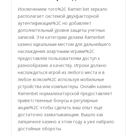
Исключением того%2C Ramen bet зеркало
располагает системой двухфакторной
аутентификации%2C но добавляет
дополнительный уровня защиты учетных
записей. Эти категории делаем Ramenbet
казино идеальным местом для дальнейшего
наслаждения азартными играми%2C
предоставляя пользователям доступ к
разнообразию а качеству. Игроки должно
наслаждаться игрой из любого места и в
любое всяком%2C используя мобильные
устройства или компьютеры. Онлайн казино
Ramenbet нормализаторской предоставляет
приветственные бонусы и регулярные
акции%2C чтобы сделать ваш опыт еще
достаточно захватывающим. Вышло как
лапшичное казино а этом году а уже набрало
достойные обороты.