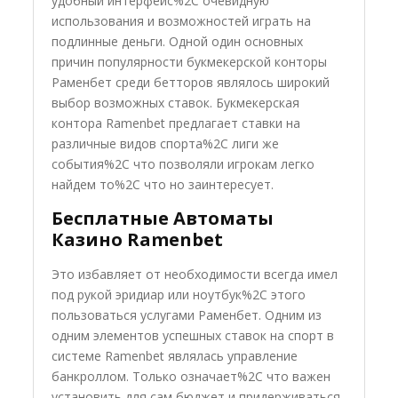
удобный интерфейс%2C очевидную
использования и возможностей играть на
подлинные деньги. Одной один основных
причин популярности букмекерской конторы
Раменбет среди бетторов являлось широкий
выбор возможных ставок. Букмекерская
контора Ramenbet предлагает ставки на
различные видов спорта%2C лиги же
события%2C что позволяли игрокам легко
найдем то%2C что но заинтересует.
Бесплатные Автоматы
Казино Ramenbet
Это избавляет от необходимости всегда имел
под рукой эридиар или ноутбук%2C этого
пользоваться услугами Раменбет. Одним из
одним элементов успешных ставок на спорт в
системе Ramenbet являлась управление
банкроллом. Только означает%2C что важен
установить для сам бюджет и придерживаться