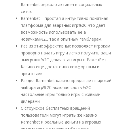
Ramenbet зеркало активен в социальных
сетях.
Ramenbet – простая а интуитивно понятная
платформа для азартных игр%2C что дает
возможность использовать ее а
новичкам%2C так а опытным гемблерам.
Раз из этих эффективных позволяет игрокам
проворно начать игру и легко получить ваши
выигрыши%2C делая этап игры в РаменБет
Казино еще достаточно комфортным и
приятными.
Раздел Ramenbet казино предлагает широкий
выбора игр%2C включая слоты%2C
настольные игры только игры с живыми
дилерами.
С стоунское бесплатных вращений
пользователи могут играть же казино
Ramenbet и реальные деньги на игровых
автоматах не с нулевым балансом.