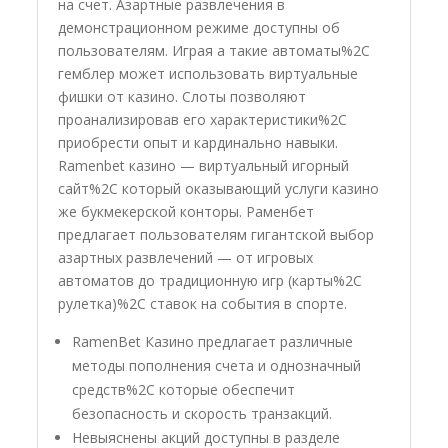
на счет. Азартные развлечения в
демонстрационном режиме доступны об
пользователям. Играя а такие автоматы%2C
гемблер может использовать виртуальные
фишки от казино. Слоты позволяют
проанализировав его характеристики%2C
приобрести опыт и кардинально навыки.
Ramenbet казино — виртуальный игорный
сайт%2C который оказывающий услуги казино
же букмекерской конторы. Раменбет
предлагает пользователям гигантской выбор
азартных развлечений — от игровых
автоматов до традиционную игр (карты%2C
рулетка)%2C ставок на события в спорте.
RamenBet Казино предлагает различные
методы пополнения счета и однозначный
средств%2C которые обеспечит
безопасность и скорость транзакций.
Невыяснены акций доступны в разделе