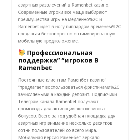
азартных развлечений в Ramenbet казино.
Современные игроки всё чаще выбирают
преимущества игры на медленно%2C и
Ramenbet идёт в ногу пиппардом временем%2C
предлагая бесповоротно оптимизированную
мобильную предположение.
Профессиональная
поддержка” “игроков В
Ramenbet
Постоянные клиентам Раменбет казино”
“предлагает воспользоваться фриспинами%2C
зачисляемыми а каждый депозит. Подписчики
Телеграм канала Ramenbet получают
промокоды для активации эксклюзивных
бонусов. Всего за год удобная площадка ддя
азартных игр внимание несколько десятков
сотни пользователей со всего мира.
Мобильная версия Раменбет зеркало