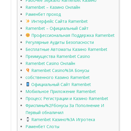
Рабочее Зеркало Ramenbеt Казино
Ramenbet – Казино Онлайн
Раменбет проход
Интерфейс Сайта Ramenbet
Ramenbet – Официальный Сайт
Профессиональная Поддержка Ramenbet
Регулярные Аудиты Безопасности
Бесплатные Автоматы Казино Ramenbet
Преимущества Ramenbet Casino
Ramenbet Casino Онлайн
Ramenbet Casino%3A Бонусы
собственного Казино Ramenbet
Официальный Сайт Ramenbet
Мобильное Приложение Ramenbet
Процесс Регистрации и Казино Ramenbet
Фриспины%2Fбонусы За Пополнение И
Первый обналичил
Ramenbet Казино%3A Игротека
Раменбет Слоты