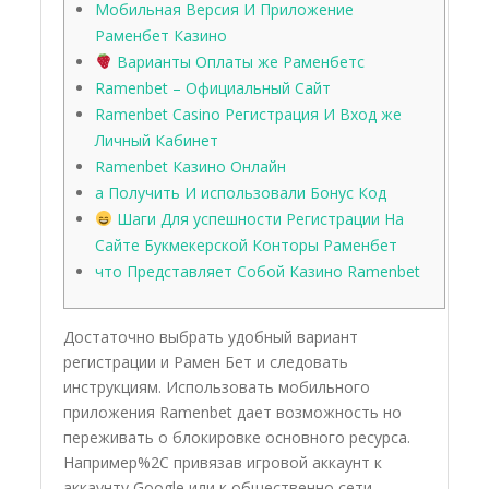
Мобильная Версия И Приложение
Раменбет Казино
Варианты Оплаты же Раменбетc
Ramenbet – Официальный Сайт
Ramenbet Casino Регистрация И Вход же
Личный Кабинет
Ramenbet Казино Онлайн
а Получить И использовали Бонус Код
Шаги Для успешности Регистрации На
Сайте Букмекерской Конторы Раменбет
что Представляет Собой Казино Ramenbet
Достаточно выбрать удобный вариант
регистрации и Рамен Бет и следовать
инструкциям. Использовать мобильного
приложения Ramenbet дает возможность но
переживать о блокировке основного ресурса.
Например%2C привязав игровой аккаунт к
аккаунту Google или к общественно сети