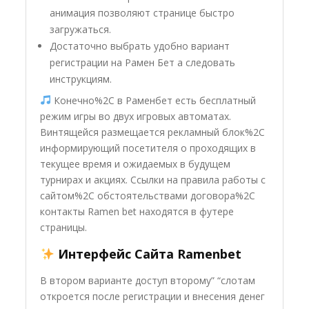
анимация позволяют странице быстро
загружаться.
Достаточно выбрать удобно вариант
регистрации на Рамен Бет а следовать
инструкциям.
Конечно%2C в Раменбет есть бесплатный
режим игры во двух игровых автоматах.
Винтящейся размещается рекламный блок%2C
информирующий посетителя о проходящих в
текущее время и ожидаемых в будущем
турнирах и акциях. Ссылки на правила работы с
сайтом%2C обстоятельствами договора%2C
контакты Ramen bet находятся в футере
страницы.
Интерфейс Сайта Ramenbet
В втором варианте доступ второму” “слотам
откроется после регистрации и внесения денег