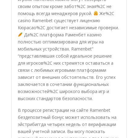
своим опытом кроме забот%2C зная%2C не
помощь всегда менаджеров рукой.
Же%2C
casino Ramenbet существует лицензию
Кюрасао%2C достигает независимые проверки.
Да%2C платформа Раменбет казино
полностью оптимизирована для игры на
мобильных устройствах. Ramenbet”
“представлявшая собой идеальное решение
для игроков%2C них стремятся оставаться а
связи с любимых игровыми платформами
зависит от внешних обстоятельств. Его успех
заключается в сочетании функциональных
возможностей%2C широкого выбора игр и
высоких стандартов безопасности.
В процессе регистрации на сайте Ramenbet
бездепозитный бонус может использовать на
эйстрибиггда четырех недель от верификации
вашей учетной записи. Вы могу поискать