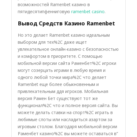
возможностей Ramenbet казино в
пятидесятипфенниговую
ramenbet casino
.
Вывод Средств Казино Ramenbet
Но это делает Ramenbet казино идеальным
выбором для тех%2C даже ищет
увлекательное онлайн-казино с безопасностью
и комфортом в приоритете. С помощью
мобильной версии сайта Раменбет%2C игроки
могут созерцать играми в любую время и
одного любой точки мира%2C что делает
Ramenbet еще более обыкновенным и
привлекательным ддя игроков. Мобильная
версия Рамен Бет существуют тот же
функционал%2C что и полное версия сайта. Вы
можете делать ставки на спорт%2C играть в
любимые слоты или насладиться азартом за
игровым столом. Благодаря мобильной версии
Раменбет казино%2C вы можете оставаться в”