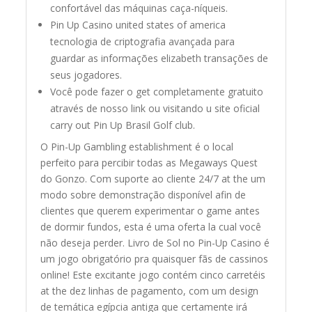
confortável das máquinas caça-níqueis.
Pin Up Casino united states of america
tecnologia de criptografia avançada para
guardar as informações elizabeth transações de
seus jogadores.
Você pode fazer o get completamente gratuito
através de nosso link ou visitando u site oficial
carry out Pin Up Brasil Golf club.
O Pin-Up Gambling establishment é o local
perfeito para percibir todas as Megaways Quest
do Gonzo. Com suporte ao cliente 24/7 at the um
modo sobre demonstração disponível afin de
clientes que querem experimentar o game antes
de dormir fundos, esta é uma oferta la cual você
não deseja perder. Livro de Sol no Pin-Up Casino é
um jogo obrigatório pra quaisquer fãs de cassinos
online! Este excitante jogo contém cinco carretéis
at the dez linhas de pagamento, com um design
de temática egípcia antiga que certamente irá