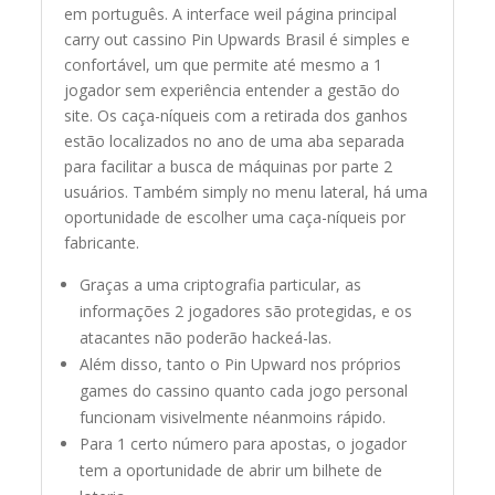
em português. A interface weil página principal
carry out cassino Pin Upwards Brasil é simples e
confortável, um que permite até mesmo a 1
jogador sem experiência entender a gestão do
site. Os caça-níqueis com a retirada dos ganhos
estão localizados no ano de uma aba separada
para facilitar a busca de máquinas por parte 2
usuários. Também simply no menu lateral, há uma
oportunidade de escolher uma caça-níqueis por
fabricante.
Graças a uma criptografia particular, as
informações 2 jogadores são protegidas, e os
atacantes não poderão hackeá-las.
Além disso, tanto o Pin Upward nos próprios
games do cassino quanto cada jogo personal
funcionam visivelmente néanmoins rápido.
Para 1 certo número para apostas, o jogador
tem a oportunidade de abrir um bilhete de