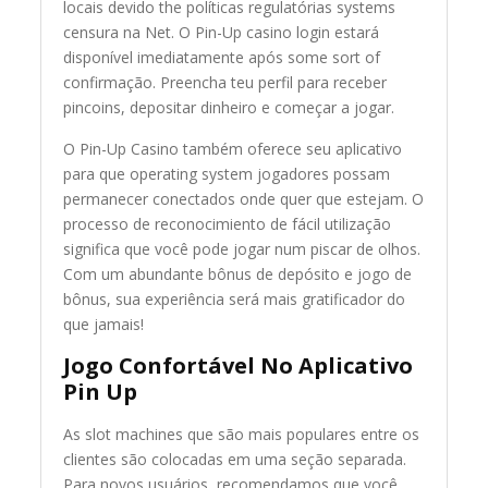
locais devido the políticas regulatórias systems
censura na Net. O Pin-Up casino login estará
disponível imediatamente após some sort of
confirmação. Preencha teu perfil para receber
pincoins, depositar dinheiro e começar a jogar.
O Pin-Up Casino também oferece seu aplicativo
para que operating system jogadores possam
permanecer conectados onde quer que estejam. O
processo de reconocimiento de fácil utilização
significa que você pode jogar num piscar de olhos.
Com um abundante bônus de depósito e jogo de
bônus, sua experiência será mais gratificador do
que jamais!
Jogo Confortável No Aplicativo
Pin Up
As slot machines que são mais populares entre os
clientes são colocadas em uma seção separada.
Para novos usuários, recomendamos que você