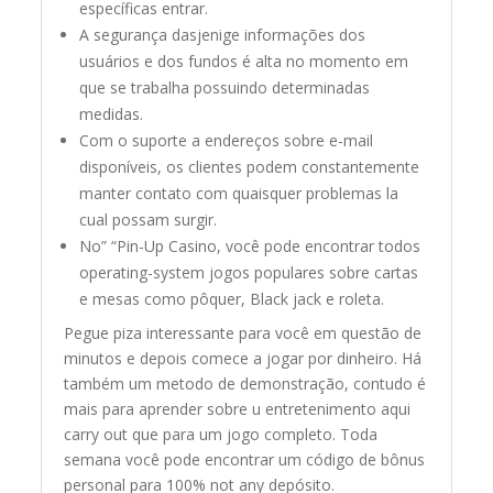
específicas entrar.
A segurança dasjenige informações dos
usuários e dos fundos é alta no momento em
que se trabalha possuindo determinadas
medidas.
Com o suporte a endereços sobre e-mail
disponíveis, os clientes podem constantemente
manter contato com quaisquer problemas la
cual possam surgir.
No” “Pin-Up Casino, você pode encontrar todos
operating-system jogos populares sobre cartas
e mesas como pôquer, Black jack e roleta.
Pegue piza interessante para você em questão de
minutos e depois comece a jogar por dinheiro. Há
também um metodo de demonstração, contudo é
mais para aprender sobre u entretenimento aqui
carry out que para um jogo completo. Toda
semana você pode encontrar um código de bônus
personal para 100% not any depósito.