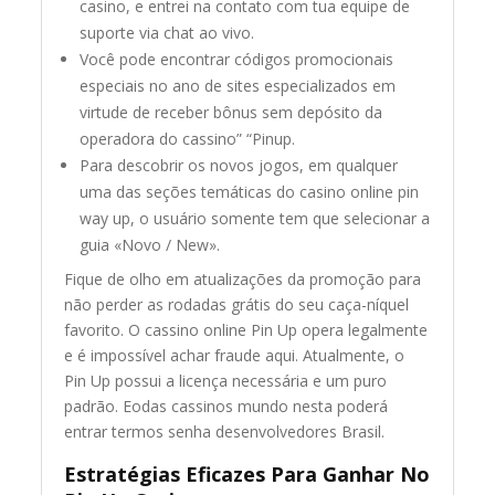
casino, e entrei na contato com tua equipe de
suporte via chat ao vivo.
Você pode encontrar códigos promocionais
especiais no ano de sites especializados em
virtude de receber bônus sem depósito da
operadora do cassino” “Pinup.
Para descobrir os novos jogos, em qualquer
uma das seções temáticas do casino online pin
way up, o usuário somente tem que selecionar a
guia «Novo / New».
Fique de olho em atualizações da promoção para
não perder as rodadas grátis do seu caça-níquel
favorito. O cassino online Pin Up opera legalmente
e é impossível achar fraude aqui. Atualmente, o
Pin Up possui a licença necessária e um puro
padrão. Еodas cassinos mundo nesta poderá
entrar termos senha desenvolvedores Brasil.
Estratégias Eficazes Para Ganhar No