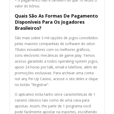
– o pagamento não é também do que 10 vezes o
valor do bônus.
Quais São As Formas De Pagamento
Disponíveis Para Os Jogadores
Brasileiros?
São mais sobre 3 mil opções de jogos concebidos
pelas maiores companhias de software do setor.
Títulos inovadores com os melhores gráficos,
sons electronic mecânicas de game play. Temos
acesso garantido a todos operating-system jogos,
apoio 24 horas por talk, email e telefone, além de
promoções exclusivas. Para archivar uma conta
not any Pin Up Casino, acesse o site deles e clique
no botão “Registrar”.
O aplicativo inclui tanto since características de 1
cassino clássico tais como de uma casa para
apostas. Assim, the partir de 1 programa você
pode facilmente apostar na esportes, escolhendo