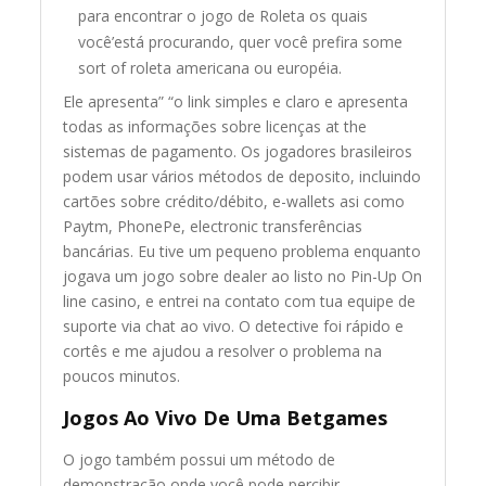
para encontrar o jogo de Roleta os quais
você’está procurando, quer você prefira some
sort of roleta americana ou européia.
Ele apresenta” “o link simples e claro e apresenta
todas as informações sobre licenças at the
sistemas de pagamento. Os jogadores brasileiros
podem usar vários métodos de deposito, incluindo
cartões sobre crédito/débito, e-wallets asi como
Paytm, PhonePe, electronic transferências
bancárias. Eu tive um pequeno problema enquanto
jogava um jogo sobre dealer ao listo no Pin-Up On
line casino, e entrei na contato com tua equipe de
suporte via chat ao vivo. O detective foi rápido e
cortês e me ajudou a resolver o problema na
poucos minutos.
Jogos Ao Vivo De Uma Betgames
O jogo também possui um método de
demonstração onde você pode percibir