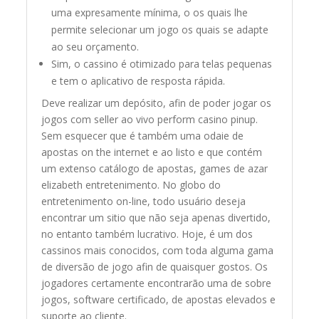
uma expresamente mínima, o os quais lhe
permite selecionar um jogo os quais se adapte
ao seu orçamento.
Sim, o cassino é otimizado para telas pequenas
e tem o aplicativo de resposta rápida.
Deve realizar um depósito, afin de poder jogar os
jogos com seller ao vivo perform casino pinup.
Sem esquecer que é também uma odaie de
apostas on the internet e ao listo e que contém
um extenso catálogo de apostas, games de azar
elizabeth entretenimento. No globo do
entretenimento on-line, todo usuário deseja
encontrar um sitio que não seja apenas divertido,
no entanto também lucrativo. Hoje, é um dos
cassinos mais conocidos, com toda alguma gama
de diversão de jogo afin de quaisquer gostos. Os
jogadores certamente encontrarão uma de sobre
jogos, software certificado, de apostas elevados e
suporte ao cliente.