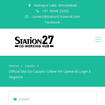
Vastrapur Lake, Ahmedabad
+91 76008 23253
connect@station27cowork.com
Facebook
Home
casino
Official Site Do Cassino Online Pin Upwards Login E
Registro
Casino