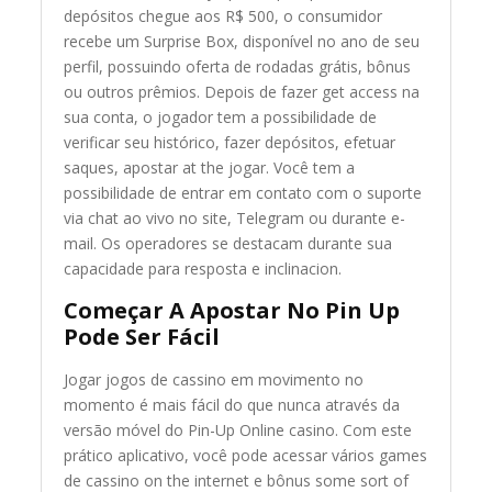
depósitos chegue aos R$ 500, o consumidor
recebe um Surprise Box, disponível no ano de seu
perfil, possuindo oferta de rodadas grátis, bônus
ou outros prêmios. Depois de fazer get access na
sua conta, o jogador tem a possibilidade de
verificar seu histórico, fazer depósitos, efetuar
saques, apostar at the jogar. Você tem a
possibilidade de entrar em contato com o suporte
via chat ao vivo no site, Telegram ou durante e-
mail. Os operadores se destacam durante sua
capacidade para resposta e inclinacion.
Começar A Apostar No Pin Up
Pode Ser Fácil
Jogar jogos de cassino em movimento no
momento é mais fácil do que nunca através da
versão móvel do Pin-Up Online casino. Com este
prático aplicativo, você pode acessar vários games
de cassino on the internet e bônus some sort of