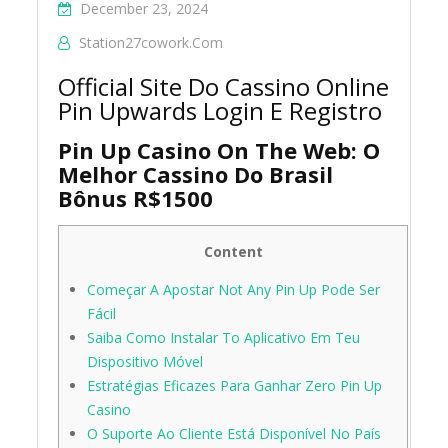
December 23, 2024
Station27cowork.com
Official Site Do Cassino Online
Pin Upwards Login E Registro
Pin Up Casino On The Web: O
Melhor Cassino Do Brasil
Bônus R$1500
Content
Começar A Apostar Not Any Pin Up Pode Ser
Fácil
Saiba Como Instalar To Aplicativo Em Teu
Dispositivo Móvel
Estratégias Eficazes Para Ganhar Zero Pin Up
Casino
O Suporte Ao Cliente Está Disponível No País