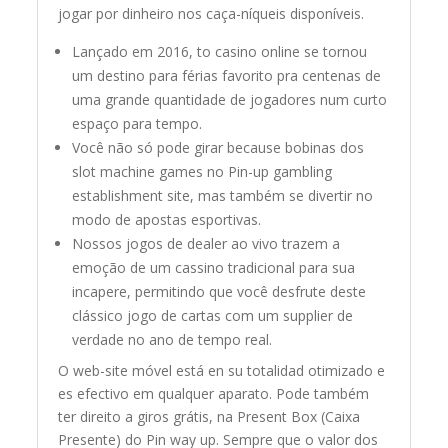
jogar por dinheiro nos caça-níqueis disponíveis.
Lançado em 2016, to casino online se tornou
um destino para férias favorito pra centenas de
uma grande quantidade de jogadores num curto
espaço para tempo.
Você não só pode girar because bobinas dos
slot machine games no Pin-up gambling
establishment site, mas também se divertir no
modo de apostas esportivas.
Nossos jogos de dealer ao vivo trazem a
emoção de um cassino tradicional para sua
incapere, permitindo que você desfrute deste
clássico jogo de cartas com um supplier de
verdade no ano de tempo real.
O web-site móvel está en su totalidad otimizado e
es efectivo em qualquer aparato. Pode também
ter direito a giros grátis, na Present Box (Caixa
Presente) do Pin way up. Sempre que o valor dos