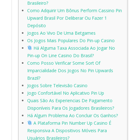
Brasileiro?
Como Adquirir Um Bônus Perform Cassino Pin
Upward Brasil Por Deliberar Ou Fazer 1
Depósito
Jogos Ao Vivo De Uma Betgames
Os Jogos Mais Populares Do Pin-up Casino
Há Alguma Taxa Associada Ao Jogar No
Pin-up On Line Casino Do Brasil?
Como Posso Verificar Some Sort Of
Imparcialidade Dos Jogos No Pin Upwards
Brazil?
Jogos Sobre Televisão Casino
Jogo Confortável No Aplicativo Pin Up
Quais São As Experiencias De Pagamento
Disponíveis Para Os Jogadores Brasileiros?
Há Algum Problema Ao Concluir Os Ganhos?
A Plataforma Pin Number Up Casino É
Responsiva A Dispositivos Móveis Para
Usuários Brasileiros?