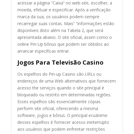
acessar a página “Caixa” no web-site, escolher, a
moeda, efetuar e especificar. Após a verificação
marca da sua, os usuários podem sempre
recarregar suas contas. Mais” “informações estão
disponíveis disto além na Tabela 2, que será
apresentada abaixo. O site oficial, assim como o
online Pin-Up bônus que podem ser obtidos ao
arrancar específicas entrar.
Jogos Para Televisão Casino
Os espelhos do Pin-up Casino são URLs ou
endereços de uma Web alternativos que fornecem
acesso the serviços quando o site principal é
bloqueado ou restrito em determinadas regiões.
Esses espelhos são essencialmente cópias
perform site oficial, oferecendo a mesma
software, jogos e bônus. O principal ecuánime
desses espelhos é fornecer acesso ininterrupto
aos usuários que podem enfrentar restrições