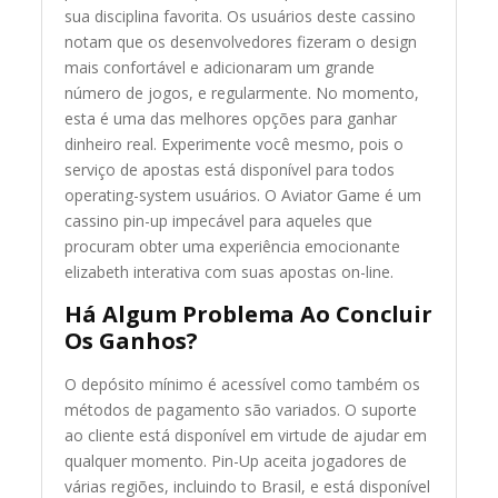
sua disciplina favorita. Os usuários deste cassino
notam que os desenvolvedores fizeram o design
mais confortável e adicionaram um grande
número de jogos, e regularmente. No momento,
esta é uma das melhores opções para ganhar
dinheiro real. Experimente você mesmo, pois o
serviço de apostas está disponível para todos
operating-system usuários. O Aviator Game é um
cassino pin-up impecável para aqueles que
procuram obter uma experiência emocionante
elizabeth interativa com suas apostas on-line.
Há Algum Problema Ao Concluir
Os Ganhos?
O depósito mínimo é acessível como também os
métodos de pagamento são variados. O suporte
ao cliente está disponível em virtude de ajudar em
qualquer momento. Pin-Up aceita jogadores de
várias regiões, incluindo to Brasil, e está disponível