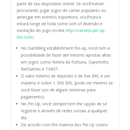
partir de seu dispositivo móvel. Se você’estiver
procurando jogar jogos de cartas populares ou
arriesgar em eventos esportivos, você’nunca
estará longe de toda some sort of diversão e
excitação do jogo on-line
http://cassino-pin-up-
bet.com/
.
No Gambling establishment Pin-up, você tem a
possibilidade de fazer até mesmo apostas altas
em jogos como Roleta da Fortuna, Superlotto,
BetGames e TVBET.
O valor mínimo de depósito é de five BRL e um
máximo é sobre 1. 000 BRL (pode ser minimo se
você fazer uso de alguns sistemas para
pagamento).
No Pin Up, você sempre tem the opção de se
registrar e através de redes sociais a qualquer
dia.
De acordo com the maioria dos Pin Up casino