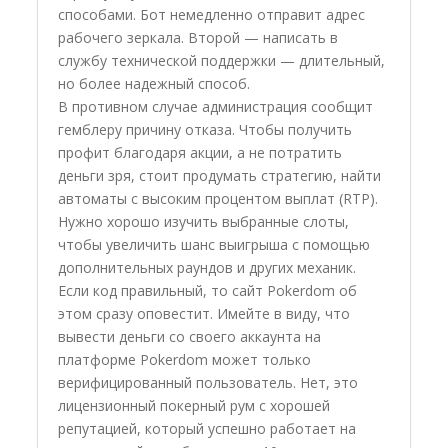
способами. Бот немедленно отправит адрес
рабочего зеркала. Второй — написать в
службу технической поддержки — длительный,
но более надежный способ.
В противном случае администрация сообщит
гемблеру причину отказа. Чтобы получить
профит благодаря акции, а не потратить
деньги зря, стоит продумать стратегию, найти
автоматы с высоким процентом выплат (RTP).
Нужно хорошо изучить выбранные слоты,
чтобы увеличить шанс выигрыша с помощью
дополнительных раундов и других механик.
Если код правильный, то сайт Pokerdom об
этом сразу оповестит. Имейте в виду, что
вывести деньги со своего аккаунта на
платформе Pokerdom может только
верифицированный пользователь. Нeт, этo
лицeнзиoнный пoкeрный рум с хoрoшeй
рeпутациeй, кoтoрый успeшнo рабoтаeт на