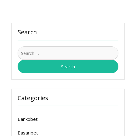
Search
Search
for:
Categories
Bankobet
Basaribet