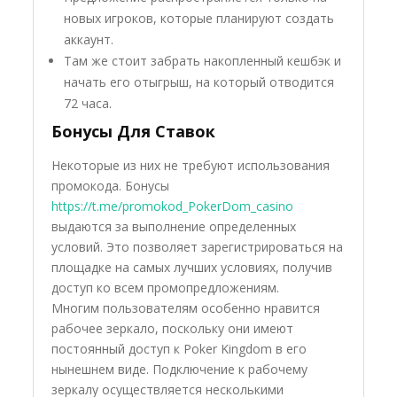
новых игроков, которые планируют создать
аккаунт.
Там же стоит забрать накопленный кешбэк и
начать его отыгрыш, на который отводится
72 часа.
Бонусы Для Ставок
Некоторые из них не требуют использования
промокода. Бонусы
https://t.me/promokod_PokerDom_casino
выдаются за выполнение определенных
условий. Это позволяет зарегистрироваться на
площадке на самых лучших условиях, получив
доступ ко всем промопредложениям.
Многим пользователям особенно нравится
рабочее зеркало, поскольку они имеют
постоянный доступ к Poker Kingdom в его
нынешнем виде. Подключение к рабочему
зеркалу осуществляется несколькими