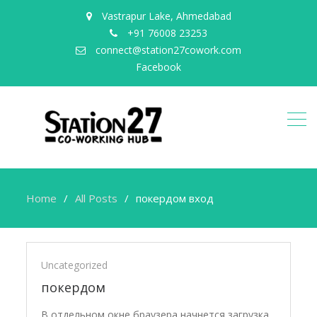
Vastrapur Lake, Ahmedabad
+91 76008 23253
connect@station27cowork.com
Facebook
Home
All Posts
покердом вход
покердом
вход
Uncategorized
покердом
В отдельном окне браузера начнется загрузка