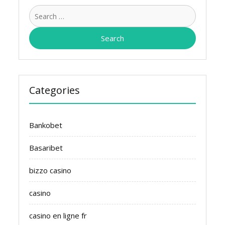
Search
for:
Categories
Bankobet
Basaribet
bizzo casino
casino
casino en ligne fr