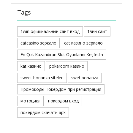
Tags
1win официальный сайт вход
1вин сайт
catcasino зеркало
cat казино зеркало
En Çok Kazandıran Slot Oyunlarını Keşfedin
kat казино
pokerdom казино
sweet bonanza siteleri
swet bonanza
Промокоды ПокерДом при регистрации
мотоцикл
покердом вход
покердом скачать apk