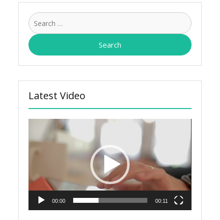
Search
for:
Latest Video
Video
Player
00:00
00:11