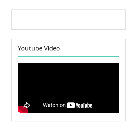
Youtube Video