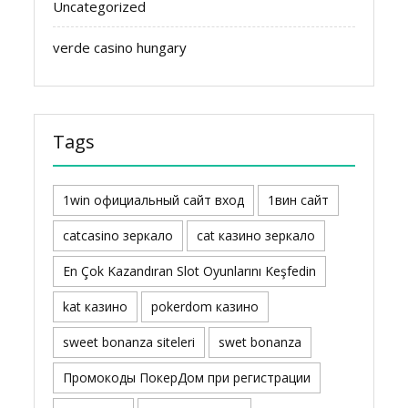
Uncategorized
verde casino hungary
Tags
1win официальный сайт вход
1вин сайт
catcasino зеркало
cat казино зеркало
En Çok Kazandıran Slot Oyunlarını Keşfedin
kat казино
pokerdom казино
sweet bonanza siteleri
swet bonanza
Промокоды ПокерДом при регистрации