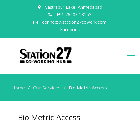
Vastrapur Lake, Ahmedabad
+91 76008 23253
connect@station27cowork.com
Facebook
Home
Our Services
Bio Metric Access
Bio Metric Access