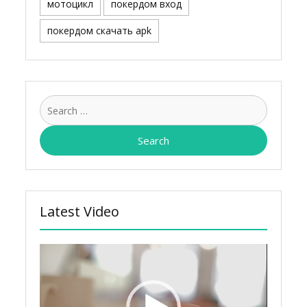
мотоцикл
покердом вход
покердом скачать apk
Search
for:
Latest Video
Video
Player