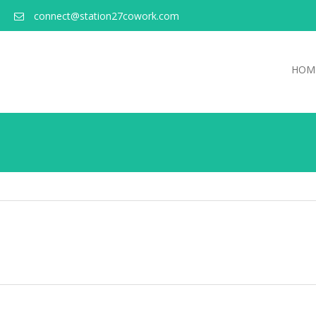
3
connect@station27cowork.com
HOM