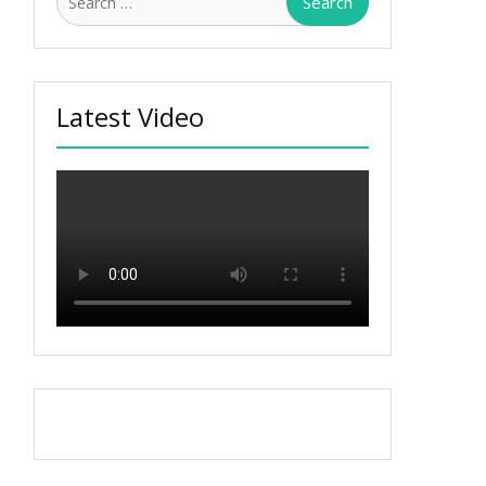
for:
Latest Video