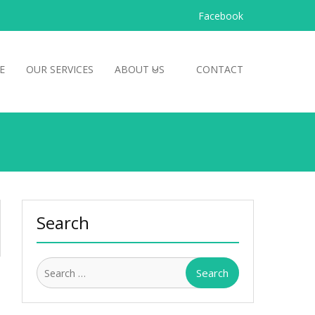
Facebook
E
OUR SERVICES
ABOUT US
CONTACT
Search
Search
for: