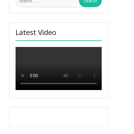
for:
Latest Video