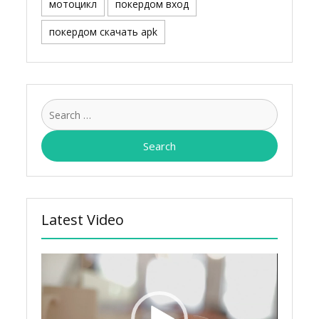
мотоцикл
покердом вход
покердом скачать apk
Search
for:
Latest Video
Video
Player