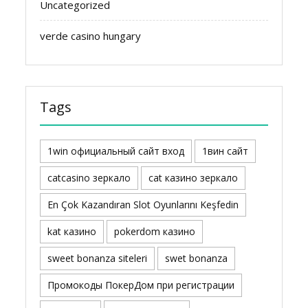
Uncategorized
verde casino hungary
Tags
1win официальный сайт вход
1вин сайт
catcasino зеркало
cat казино зеркало
En Çok Kazandıran Slot Oyunlarını Keşfedin
kat казино
pokerdom казино
sweet bonanza siteleri
swet bonanza
Промокоды ПокерДом при регистрации