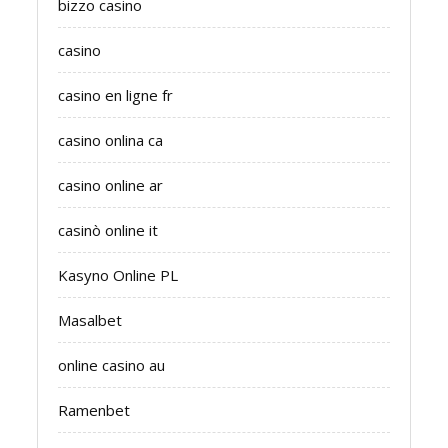
bizzo casino
casino
casino en ligne fr
casino onlina ca
casino online ar
casinò online it
Kasyno Online PL
Masalbet
online casino au
Ramenbet